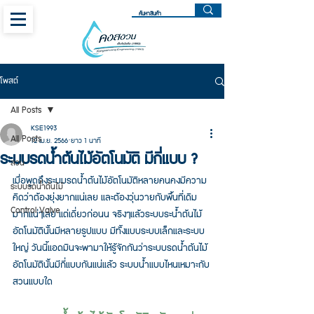
โพสต์
All Posts
KSE1993
All Posts
12 เม.ย. 2566
ยาว 1 นาที
ระบบรดน้ำต้นไม้อัตโนมัติ มีกี่แบบ ?
สวน
เมื่อพูดถึงระบบรดน้ำต้นไม้อัตโนมัติหลายคนคงมีความ
ระบบรดน้ำต้นไม้
คิดว่าต้องยุ่งยากแน่เลย และต้องวุ่นวายกับพื้นที่เดิม
Control Valve
มากแน่ๆเลย แต่เดี่ยวก่อนน จริงๆแล้วระบบระน้ำต้นไม้
อัตโนมัตินั้นมีหลายรูปแบบ มีทั้งแบบระบบเล็กและระบบ
ใหญ่ วันนี้แอดมินจะพามาให้รู้จักกันว่าระบบรดน้ำต้นไม้
อัตโนมัตินั้นมีกี่แบบกันแน่แล้ว ระบบน้ำแบบไหนเหมาะกับ
สวนแบบใด 