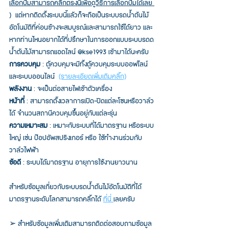
เลือกปั้มสามารถคลิ้กตรงนี้เพื่อดูวิธีการเลือกปั้มได้เลย 
)
  แต่หากติดตั้งระบบนี้แล้วก็จะถือเป็นระบบรดน้ำต้นไม้
อัตโนมัติที่ค่อนข้างจะสมบูรณ์และสามารถใช้ได้ยาว และ
หากท่านไหนอยากได้ที่ปรึกษาในการออกแบบระบบรดด
น้ำต้นไม้สามารถแอดไลน์ @kse1993 เข้ามาได้นะครับ 
การควบคุม
 : ตู้ควบคุมจะมีทั้งตู้ควบคุมระบบออฟไลน์
และระบบออนไลน์  
(รายละเอียดเพิ่มเติมคลิ้ก)
พลังงาน
 : จะเป็นต่อสายไฟเข้าตัวเครื่อง
หน้าที่
 : สามารถตั้งเวลาการเปิด-ปิดแต่ละโซนหรือวาล์ว
ได้ จำนวนสถานีควบคุมขึ้นอยู่กับแต่ละรุ่น
ความเหมาะสม
 : เหมาะกับระบบที่ได้มาตรฐาน หรือระบบ
ใหญ่ เช่น ป๊อปอัพสปริงเกอร์ หรือ ใช้ทำงานร่วมกับ
วาล์วไฟฟ้า
ข้อดี
 : ระบบได้มาตรฐาน อายุการใช้งานยาวนาน 
สำหรับข้อมูลเกี่ยวกับระบบรดน้ำต้นไม้อัตโนมัติที่ได้
มาตรฐานระดับโลกสามารถคลิ้กได้ 
ที่นี่ 
เลยครับ
➢ สำหรับข้อมูลเพิ่มเติมสามารถติดต่อสอบถามข้อมูล