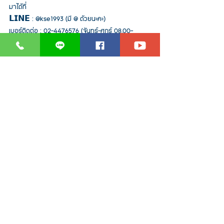
มาได้ที่
𝗟𝗜𝗡𝗘 : @kse1993 (มี @ ด้วยนะคะ)
เบอร์ติดต่อ : 02-4476576 (จันทร์-ศุกร์ 08.00-
17.00น)
𝗪𝗘𝗕𝗦𝗜𝗧𝗘 : 
www.kse1993.com
#Hunter
#btt
#rotors
#รัศมีการฉีด
#โรเตอร์
#ทัน
สมัย
#sprinkler
#สปริงเกอร์
#รดน้ำต้นไม้
#รดน้ำ
ต้นไม้อัตโนมัติ
#รดน้ำสวน
#ตั้งเวลารดน้ำ
#เครื่องตั้ง
เวลารดน้ำ
#ระบบน้ำ
#วาล์ว
#สวน
#Node
#โซลี
นอยด์
#ก็อกน้ำ