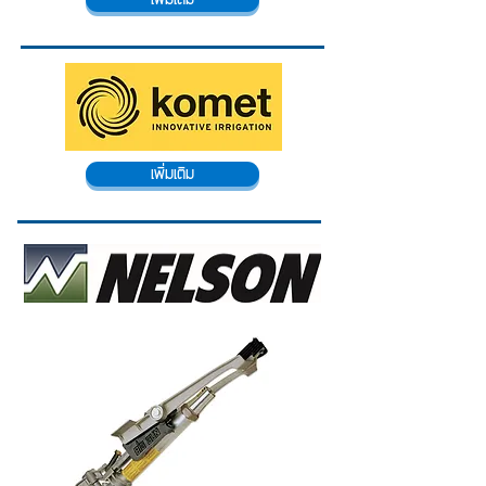
เพิ่มเติม