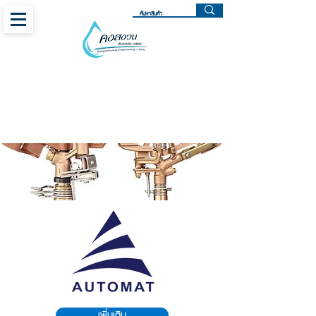
ปืนฉีดน้ำระยะไกลสำหรับการเกษตร
ระบบจับฝุ่น และสนามฟุตบอล
เพิ่มเติม