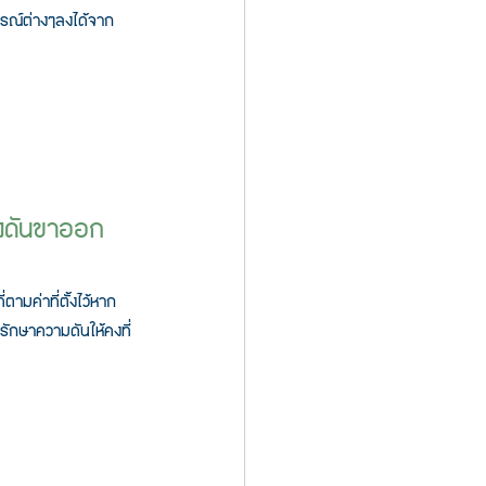
รณ์ต่่างๆลงได้จาก
รงดันขาออก
ามค่าที่ตั้งไว้หาก
รักษาความดันให้คงที่