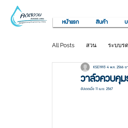
หน้าแรก
สินค้า
บ
All Posts
สวน
ระบบรดน
KSE1993
4 พ.ค. 2566
ยา
วาล์วควบคุม
อัปเดตเมื่อ
11 เม.ย. 2567