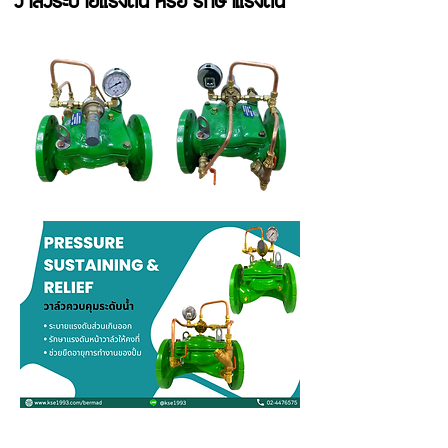
วาล์วระบายแรงดัน หรือ รักษาแรงดัน