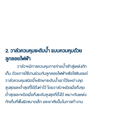
2. วาล์วควบคุมระดับน้ำ แบบควบคุมด้วย
ลูกลอยไฟฟ้า
	วาล์วจะมีการควบคุมการจ่ายน้ำเข้าสู่แหล่งกัก
เก็บ ด้วยการใช้งานร่วมกับลูกลอยไฟฟ้าหรือโซลินอยด์ 
วาล์วควบคุมชนิดนี้จะรักษาระดับน้ำเอาไว้ระหว่างจุด
สูงสุดและต่ำสุดที่ได้ตั่งค่าไว้ โดยวาล์วจะเปิดเมื่อถึงจุด
ต่ำสุดและจะปิดเมื่อถึงระดับสูงสุดที่ตั้งไว้ เหมาะกับแหล่ง
กักเก็บที่พื้นผิวขนาดเล็ก และอาศัยปั้มในการทำงาน