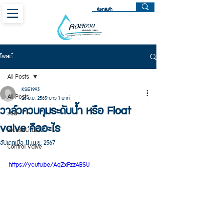
โพสต์
All Posts
KSE1993
All Posts
26 มิ.ย. 2563
ยาว 1 นาที
วาล์วควบคุมระดับน้ำ หรือ Float
สวน
valve คืออะไร
ระบบรดน้ำต้นไม้
อัปเดตเมื่อ
11 เม.ย. 2567
Control Valve
https://youtu.be/AqZxFzz4BSU