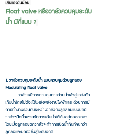
เสียแรงดันน้อย 
Float valve หรือวาล์วควบคุมระดับ
น้ำ มีกี่แบบ ?
1. วาล์วควบคุมระดับน้ำ แบบควบคุมด้วยลูกลอย 
Modulating float valve
วาล์วจะมีการควบคุมการจ่ายน้ำเข้าสู่แหล่งกัก
เก็บน้ำโดยไม่ต้องใช้แหล่งพลังงานไฟฟ้าเลย ด้วยการมี
การทำงานร่วนกันระหว่างวาล์วกับลูกลอยแบบปกติ 
วาล์วชนิดนี้จะช่วยรักษาระดับน้ำให้เต็มอยู่ตลอดเวลา 
โดยเมื่อลูกลอยตกวาล์วจะทำการเปิดน้ำทันทีจนกว่่า
ลูกลอยจะยกตัวขึ้นสู่ระดับปกตื