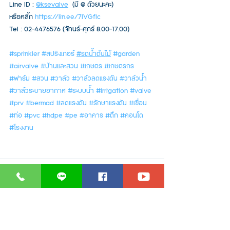
Line ID : 
@ksevalve
  (มี @ ด้วยนะคะ) 
หรือคลิ้ก 
https://lin.ee/7lVGfic
Tel : 02-4476576 (จัทนร์-ศุกร์ 8.00-17.00)
#sprinkler
#สปริงเกอร์
#รดน้ำต้นไม้
#garden
#airvalve
#บ้านและสวน
#เกษตร
#เกษตรกร
#ฟาร์ม
#สวน
#วาล์ว
#วาล์วลดแรงดัน
#วาล์วน้ำ
#วาล์วระบายอากาศ
#ระบบน้ำ
#irrigation
#valve
#prv
#bermad
#ลดแรงดัน
#รักษาแรงดัน
#เขื่อน
#ท่อ
#pvc
#hdpe
#pe
#อาคาร
#ตึก
#คอนโด
#โรงงาน