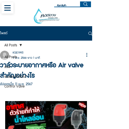
โพสต์
All Posts
KSE1993
All Posts
9 พ.ย. 2566
ยาว 1 นาที
วาล์วระบายอากาศหรือ Air valve
สวน
สำคัญอย่างไร
ระบบรดน้ำต้นไม้
อัปเดตเมื่อ
11 เม.ย. 2567
Control Valve