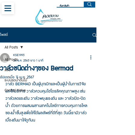
โพสต์
All Posts
KSE1993
All Posts
24 ธ.ค. 2563
ยาว 1 นาที
วาล์วชนิดต่างๆของ Bermad
สวน
อัปเดตเมื่อ
11 เม.ย. 2567
ระบบรดน้ำต้นไม้
วาล์ว BERMAD เป็นผู้บุกเบิกและเป็นผู้นำในการวิจัย
Control Valve
และให้บริการ วาล์วควบคุมไฮโดรลิคคุณภาพสูง เช่น 
วาล์วลดแรงดัน วาล์วพยุงแรงดัน และ วาล์วเปิด-ปิด
น้ำ ด้วยการผสมผสานเทคโนโลยีการควบคุมการไหล
ของน้ำขั้นสูงเพื่อให้ได้ผลลัพธ์ที่ดีที่สุด วันนี้เรามีวาล์ว
เบื้องต้นมาให้ดูกันน