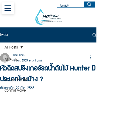
โพสต์
All Posts
KSE1993
All Posts
4 มี.ค. 2565
ยาว 1 นาที
หัวฉีดสปริงเกอร์รดน้ำต้นไม้ Hunter มี
สวน
ประเภทไหนบ้าง ?
ระบบรดน้ำต้นไม้
อัปเดตเมื่อ
22 มี.ค. 2565
Control Valve