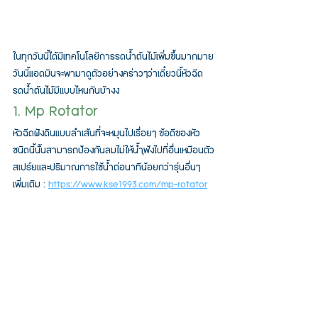
ในทุกวันนี้ได้มีเทคโนโลยีการรดน้ำต้นไม้เพิ่มขึ้นมากมาย
วันนี้แอดมินจะพามาดูตัวอย่างคร่าวๆว่าเดี๋ยวนี้หัวฉีด
รดน้ำต้นไม้มีแบบไหนกันบ้างง
1. Mp Rotator
หัวฉีดฝังดินแบบลำเส้นที่จะหมุนไปเรื่อยๆ ข้อดีของหัว
ชนิดนี้นั้นสามารถป้องกันลมไม่ให้น้ำฟุ้งไปที่อื่นเหมือนตัว
สเปร์ยและปริมาณการใช้น้ำต่อนาทีน้อยกว่ารุ่นอื่นๆ
เพิ่มเติม : 
https://www.kse1993.com/mp-rotator