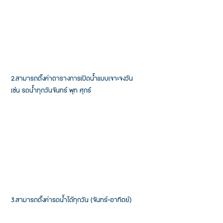
 2.สามารถตั้งค่าตารางการเปิดน้ำแบบเจาะจงวัน
 เช่น รดน้ำทุกวันจันทร์ พุท ศุกร์
 3.สามารถตั้งค่ารดน้้ำได้ทุกวัน (จันทร์-อาทิตย์)