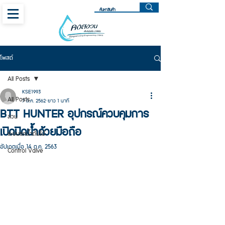
โพสต์
All Posts
KSE1993
All Posts
7 ต.ค. 2562
ยาว 1 นาที
BTT HUNTER อุปกรณ์ควบคุมการ
สวน
เปิดปิดน้ำด้วยมือถือ
ระบบรดน้ำต้นไม้
อัปเดตเมื่อ
14 ต.ค. 2563
Control Valve