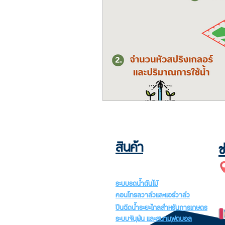
สินค้า
ช
ระบบรดน้ำต้นไม้
คอนโทรลวาล์วและแอร์วาล์ว
ปืนฉีดน้ำระยะไกลสำหรับการเกษตร
ระบบจับฝุ่น และสนามฟุตบอล