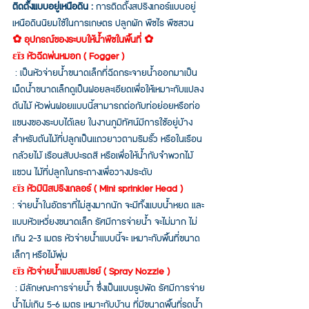
ติดตั้งแบบอยู่เหนือดิน : 
การติดตั้งสปริงเกอร์แบบอยู่
เหนือดินนิยมใช้ในการเกษตร ปลูกผัก พืชไร พืชสวน
✿ อุปกรณ์ของระบบให้น้ำพืชในพื้นที่ ✿ 
εїз หัวฉีดพ่นหมอก ( Fogger )
: เป็นหัวจ่ายน้ำขนาดเล็กที่ฉีดกระจายน้ำออกมาเป็น
เม็ดน้ำขนาดเล็กดูเป็นฝอยละเอียดเพื่อให้เหมาะกับแปลง
ต้นไม้ หัวพ่นฝอยแบบนี้สามารถต่อกับท่อย่อยหรือท่อ
แขนงของระบบได้เลย ในงานภูมิทัศน์มีการใช้อยู่บ้าง
สำหรับต้นไม้ที่ปลูกเป็นแถวยาวตามริมรั้ว หรือในเรือน
กล้วยไม้ เรือนสับปะรดสี หรือเพื่อให้น้ำกับจำพวกไม้
แขวน ไม้ที่ปลูกในกระถางเพื่อวางประดับ
εїз หัวมินิสปริงเกลอร์ ( Mini sprinkler Head )
: จ่ายน้ำในอัตราที่ไม่สูงมากนัก จะมีทั้งแบบน้ำหยด และ
แบบหัวเหวี่ยงขนาดเล็ก รัศมีการจ่ายน้ำ จะไม่มาก ไม่
เกิน 2-3 เมตร หัวจ่ายน้ำแบบนี้จะ เหมาะกับพื้นที่ขนาด
เล็กๆ หรือไม้พุ่ม
εїз หัวจ่ายน้ำแบบสเปรย์ ( Spray Nozzle ) 
 : มีลักษณะการจ่ายน้ำ ซึ่งเป็นแบบรูปพัด รัศมีการจ่าย
น้ำไม่เกิน 5-6 เมตร เหมาะกับบ้าน ที่มีขนาดพื้นที่รดน้ำ 