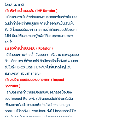
ไม่กว้างมากนัก 
εїз หัวจ่ายน้ำแบบเส้น ( MP Rotator )
: เมื่อแกนภายในตัวเรือนของสปริงเกลอร์ยกตัวขึ้น แรง
ดันน้ำทำให้หัวจ่ายหมุนกระจายน้ำออกมาเป็นเส้นเห็น
ชัด มีทั้งแบบปรับองศาการจ่ายน้ำได้และแบบปรับองศา
ไม่ได้ นิยมใช้ในสนามหญ้าเพื่อให้มองดูสวยงามเวลา
รดน้ำ
εїз หัวจ่ายน้ำแบบหมุน ( Rotator )
: มีลักษณะการจ่ายน้ำ ฉีดออกจากหัวจ่าย และหมุนรอบ
ตัว หรือองศา ที่กำหนดไว้ รัศมีการฉีดน้ำตั้งแต่ 6 เมตร
ขึ้นไปถึง 15-20 เมตร เหมาะกับพื้นที่ขนาดใหญ่ เช่น
สนามหญ้า สวนสาธารณะ 
εїз สปริงเกลอร์แบบระบบกระแทก ( Impact 
Sprinkler )
:
ลักษณะการทำงานเหมือนกับสปริงเกลอร์ป็อปอัพ
แบบ Impact Rotorหัวสปริงเกลอร์ไม่ได้ฝังลงในดิน 
เพียงแต่จะเห็นตัวแกนและหัวจ่ายโผล่จากสนามถูก
ออกแบบให้ติดตั้งบนขาเหนือดิน จึงไม่มีการยกตัวให้หัว