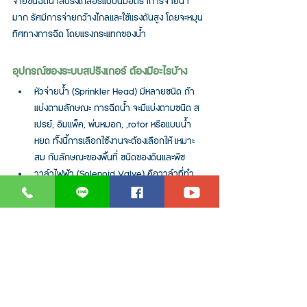
จ่ายขึ้นฉีดน้ำสปริงเกลอร์แบบนี้มีอัตราการจ่ายน้ำ
มาก รัศมีการจ่ายกว้างไกลและใช้แรงดันสูง โดยจะหมุน
ทิศทางการฉีด โดยแรงกระแทกของน้ำ
อุปกรณ์ของระบบสปริงเกอร์ ต้องมีอะไรบ้าง
หัวจ่ายน้ำ (Sprinkler Head) มีหลายชนิด ถ้า
แบ่งตามลักษณะ การฉีดน้ำ จะมีแบ่งตามชนิด ส
เปรย์, อิมแพ็ค, พ่นหมอก, ,rotor หรือแบบน้ำ
หยด ทั้งนี้การเลือกใช้งานจะต้องเลือกให้ เหมาะ
สม กับลักษณะของพื้นที่ ชนิดของดินและพืช
วาล์วไฟฟ้า (Solenoid Valve) คือวาล์วที่ทำ
หน้าที่เปิด-ปิดน้ำอัตโนมัติโดยรับคำสั่งจากตู้
ควบคุม
คอนโทรลเลอร์ (Controller) เป็นอุปกรณ์ที่สั่งให้
วาล์วไฟฟ้า เปิดปิดตามเวลา และระยะเวลา ที่
กำหนดไว้
ท่อน้ำ (Pipe) : ทำหน้าที่ลำเรียงน้ำสู่พื้นที่ต่างๆ
เครื่องสูบน้ำ (Pump) ระบบสปริงเกอร์ ใช้แรงดัน
น้ำค่อนข้างสูง จึงจำเป็นจะต้องมี เครื่องสูบน้ำที่