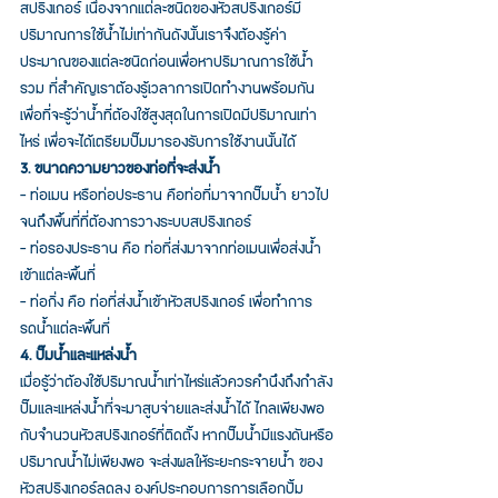
สปริงเกอร์ เนื่องจากแต่ละชนิดของหัวสปริงเกอร์มี
ปริมาณการใช้น้ำไม่เท่ากันดังนั้นเราจึงต้องรู้ค่า
ประมาณของแต่ละชนิดก่อนเพื่อหาปริมาณการใช้น้ำ
รวม ที่สำคัญเราต้องรู้เวลาการเปิดทำงานพร้อมกัน
เพื่อที่จะรู้ว่าน้ำที่ต้องใช้สูงสุดในการเปิดมีปริมาณเท่า
ไหร่ เพื่อจะได้เตรียมปั๊มมารองรับการใช้งานนั้นได้
3. ขนาดความยาวของท่อที่จะส่งน้ำ
- ท่อเมน หรือท่อประธาน คือท่อที่มาจากปั๊มน้ำ ยาวไป
จนถึงพื้นที่ที่ต้องการวางระบบสปริงเกอร์
- ท่อรองประธาน คือ ท่อที่ส่งมาจากท่อเมนเพื่อส่งน้ำ
เข้าแต่ละพื้นที่
- ท่อกิ่ง คือ ท่อที่ส่งน้ำเข้าหัวสปริงเกอร์ เพื่อทำการ
รดน้ำแต่ละพื้นที่
4. ปั๊มน้ำและแหล่งน้ำ
เมื่อรู้ว่าต้องใช้ปริมาณน้ำเท่าไหร่แล้วควรคำนึงถึงกำลัง
ปั๊มและแหล่งน้ำที่จะมาสูบจ่ายและส่งน้ำได้ ไกลเพียงพอ
กับจำนวนหัวสปริงเกอร์ที่ติดตั้ง หากปั๊มน้ำมีแรงดันหรือ
ปริมาณน้ำไม่เพียงพอ จะส่งผลให้ระยะกระจายน้ำ ของ
หัวสปริงเกอร์ลดลง องค์ประกอบการการเลือกปั้ม