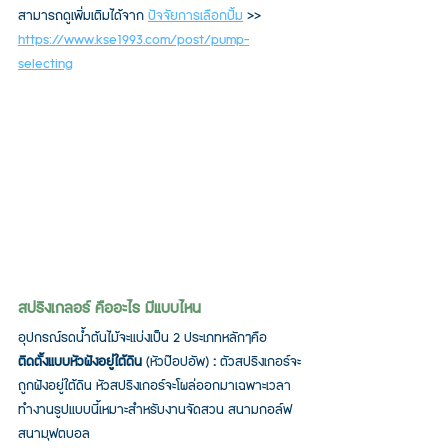
สามารถดูเพิ่มเติมได้จาก 
ปัจจัยการเลือกปั้ม
 >>  
https://www.kse1993.com/post/pump-
selecting
สปริงเกลอร์ คืออะไร มีแบบไหน
อุปกรณ์รดน้ำต้นไม้จะแบ่งเป็น 2 ประเภทหลักๆคือ 
ติดตั้งแบบหัวฝังอยู่ใต้ดิน 
(หัวป๊อปอัพ) 
: 
ตัวสปริงเกอร์จะ
ถูกฝังอยู่ใต้ดิน หัวสปริงเกอร์จะโผล่ออกมาเฉพาะเวลา
ทำงานรูปแบบนี้เหมาะสำหรับงานจัดสวน สนามกอล์ฟ 
สนามฟุตบอล