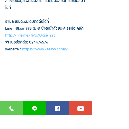
สำหรับข้อมูลเพิ่มเติมสามารถติดต่อสอบถามข้อมูลมา
ได้ที่
รายละเอียดเพิ่มเติมติดต่อได้ที่  
Line : @kse1993 (มี @ ข้างหน้าด้วยนะคะ) หรือ คลิ้ก 
http://line.me/ti/p/@Kse1993
☎️ เบอร์ติดต่อ: 024476576  
website : 
https://www.kse1993.com/
#sprinkler
#สปริงเกอร์
#รดน้ำต้นไม้
#รดน้ำต้นไม่
อัตโนมัติ
#รดน้ำสวน
#ตั้งเวลารดน้ำ
#เครื่องตั้งเวลา
รดน้ำ
#ระบบน้ำ
#Hunter
#วาล์ว
#สวน
#mp