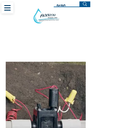
โซลินอยด์วาล์ว (วาล์วไฟฟ้า)
Hunter Solenoid Valve