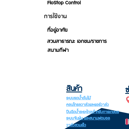
FloStop Control
การใช้งาน
ที่อยู่อาศัย
สวนสาธารณะ เอกชน/ราชการ
สนามกีฬา
สินค้า
ช
ระบบรดน้ำต้นไม้
คอนโทรลวาล์วและแอร์วาล์ว
ปืนฉีดน้ำระยะไกลสำหรับการเกษตร
ระบบจับฝุ่น และสนามฟุตบอล
วาล์วสวมเร็ว