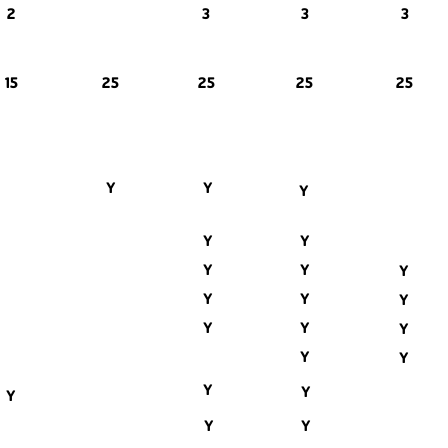
2
3
3
3
15
25
25
25
25
Y
Y
Y
Y
Y
Y
Y
Y
Y
Y
Y
Y
Y
Y
Y
Y
Y
Y
Y
Y
Y