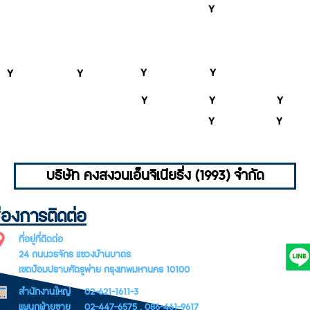
Y
Y
Y
Y
Y
Y
Y
Y
Y
Y
บริษัท คงสงวนเอ็นจิเนียริ่ง (1993) จำกัด
่องการติดต่อ
SUBSCR
ที่อยู่ที่ติดต่อ
LETTER
24 ถนนวรจักร แขวงบ้านบาตร
เขตป้อมปราบศัตรูพ่าย กรุงเทพมหานคร 10100
สำนักงานใหญ่ 02-621-1611-3
แผนกฝ่ายขาย 02-447-6575 , 086-461-9617