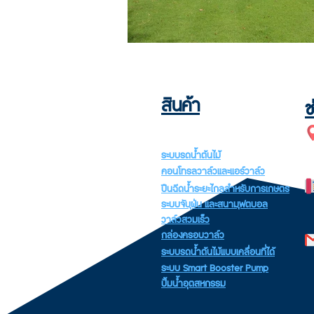
สินค้า
ช
ระบบรดน้ำต้นไม้
คอนโทรลวาล์วและแอร์วาล์ว
ปืนฉีดน้ำระยะไกลสำหรับการเกษตร
ระบบจับฝุ่น และสนามฟุตบอล
วาล์วสวมเร็ว
กล่องครอบวาล์ว
ระบบรดน้ำต้นไม้แบบเคลื่อนที่ได้
ระบบ Smart Booster Pump
ปั้มน้ำอุตสหกรรม