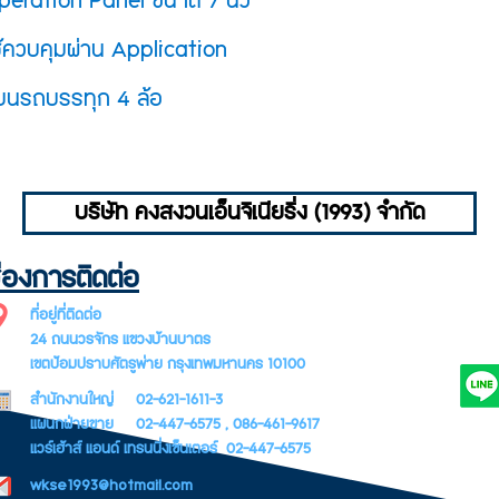
peration Panel ขนาด 7 นิ้ว
ใช้ควบคุมผ่าน Application
งบนรถบรรทุก 4 ล้อ
ระบบจะรวบรวมข้อมูลทั้งหมด และ
แสดงผลเป็น report ให้้กับ ผู้ใช้งาน
บริษัท คงสงวนเอ็นจิเนียริ่ง (1993) จำกัด
ในรูปแบบที่สวยงามและสามารถเข้าใจ
ข้อมูลได้ง่ายเพื่อที่จะสามารถนำข้อมูล
่องการติดต่อ
SUBSCR
ไปวิเคราะห์และพัฒนาระบบต่อไปได้
ที่อยู่ที่ติดต่อ
LETTER
ตัวอย่างเช่น ปริมาณน้ำที่มีการสูบจ่าย
24 ถนนวรจักร แขวงบ้านบาตร
แรงดันน้ำในแต่ละชั่วโมง และค่า
ลื่อน
เขตป้อมปราบศัตรูพ่าย กรุงเทพมหานคร 10100
พลังงานที่เสียไป
ารสูบส่ง
สำนักงานใหญ่ 02-621-1611-3
00 m³/h
แผนกฝ่ายขาย 02-447-6575 , 086-461-9617
แวร์เฮ้าส์ แอนด์ เทรนนิ่งเซ็นเตอร์ 02-447-6575
wkse1993@hotmail.com