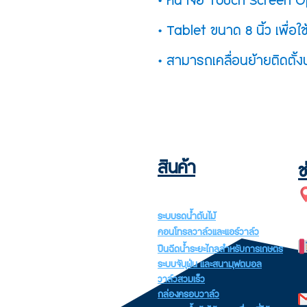
• หน้าจอ Touch Screen O
• Tablet ขนาด 8 นิ้ว เพื่อ
• สามารถเคลื่อนย้ายติดตั้
สินค้า
ช
ระบบรดน้ำต้นไม้
ระบบตู้มีขนาดเล็กที่สามารถเค
คอนโทรลวาล์วและแอร์วาล์ว
ย้ายได้ง่ายมีความสามารถในก
ปืนฉีดน้ำระยะไกลสำหรับการเกษตร
น้ำตั้งแต่ขนาด 200 - 12
ระบบจับฝุ่น และสนามฟุตบอล
วาล์วสวมเร็ว
กล่องครอบวาล์ว