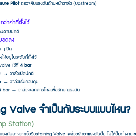
sure Pilot
 ตรวจจับแรงดันด้านหน้าวาล์ว (Upstream)
่าค่าที่ตั้งไว้
ผ่านตามปกติ
ิ่มลดลง
ย ๆ ปิด
ห้อยู่ในระดับที่ตั้งไว้
alve ไว้ที่ 
4 bar
r → วาล์วเปิดปกติ
r → วาล์วเริ่มควบคุม
 4 bar → วาล์วจะลดการไหลเพื่อรักษาแรงดัน
ng Valve จำเป็นกับระบบแบบไหน?
ump Station)
 แรงดันอาจตกเร็วSustaining Valve จะช่วยรักษาแรงดันปั๊ม ไม่ให้ปั๊มทำงานห