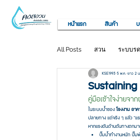
หน้าแรก
สินค้า
บ
All Posts
สวน
ระบบรดน
KSE1993
5 พ.ค.
ยาว 2 น
Sustaining 
คู่มือเข้าใจง่ายจ
ในระบบน้ำของ 
โรงงาน อาค
ปลายทาง แต่จริง ๆ แล้ว “แร
หากแรงดันด้านต้นทางตกมาก
ปั๊มน้ำทำงานหนัก ปั๊มพ